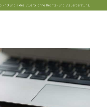
6 Nr. 3 und 4 des StBerG, ohne Rechts- und Steuerberatung.