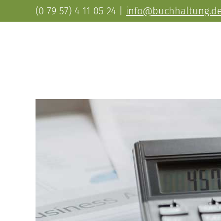
(0 79 57) 4 11 05 24
|
info@buchhaltung.d