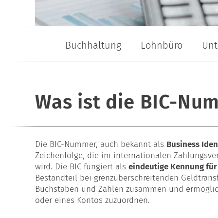
Buchhaltung
Lohnbüro
Unt
Buchhaltungsservice
Lohn- & Gehaltsabrechnung
Gründungsberatung
Buchhaltungsbüro
Baulohn
Garten- & L
Was ist die BIC-Nu
Die BIC-Nummer, auch bekannt als
Business Iden
Zeichenfolge, die im internationalen Zahlungsve
wird. Die BIC fungiert als
eindeutige Kennung für 
Bestandteil bei grenzüberschreitenden Geldtrans
Buchstaben und Zahlen zusammen und ermöglicht
oder eines Kontos zuzuordnen.