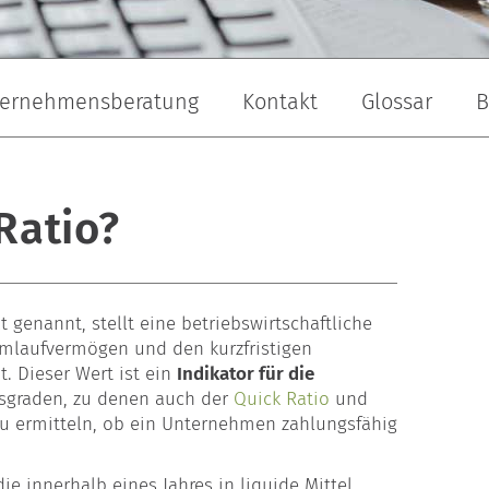
ernehmensberatung
Kontakt
Glossar
B
andschaftsbau
Maler & Lackierer
Dachdecker
Ratio?
 genannt, stellt eine betriebswirtschaftliche
Umlaufvermögen und den kurzfristigen
. Dieser Wert ist ein
Indikator für die
tsgraden, zu denen auch der
Quick Ratio
und
zu ermitteln, ob ein Unternehmen zahlungsfähig
 innerhalb eines Jahres in liquide Mittel