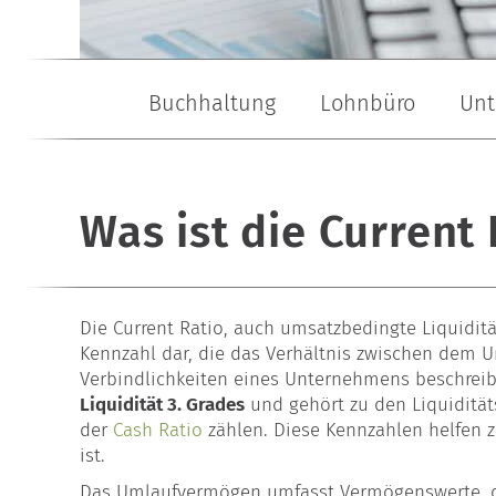
Buchhaltung
Lohnbüro
Unt
Buchhaltungsservice
Lohn- & Gehaltsabrechnung
Gründungsberatung
Buchhaltungsbüro
Baulohn
Garten- & L
Was ist die Current 
Die Current Ratio, auch umsatzbedingte Liquidität
Kennzahl dar, die das Verhältnis zwischen dem 
Verbindlichkeiten eines Unternehmens beschreibt
Liquidität 3. Grades
und gehört zu den Liquiditä
der
Cash Ratio
zählen. Diese Kennzahlen helfen 
ist.
Das Umlaufvermögen umfasst Vermögenswerte, die