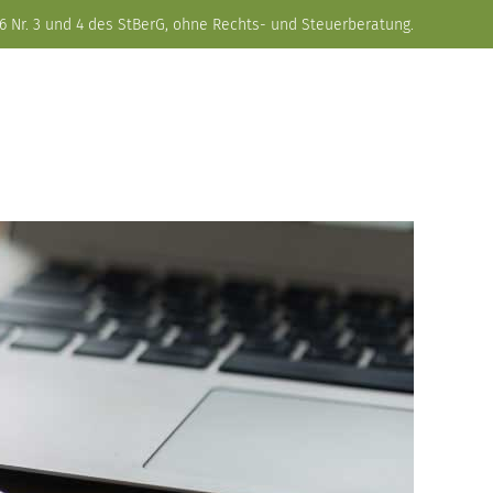
6 Nr. 3 und 4 des StBerG, ohne Rechts- und Steuerberatung.