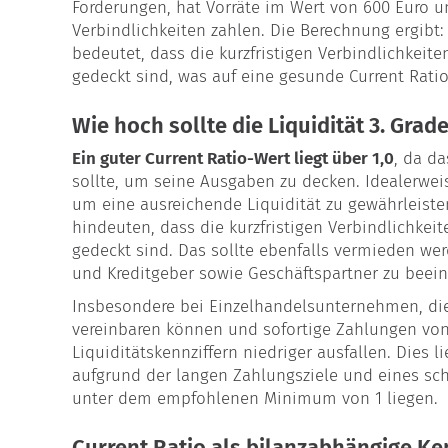
Forderungen, hat Vorräte im Wert von 600 Euro u
Verbindlichkeiten zahlen. Die Berechnung ergibt: 
bedeutet, dass die kurzfristigen Verbindlichkei
gedeckt sind, was auf eine gesunde Current Ratio
Wie hoch sollte die Liquidität 3. Grad
Ein guter Current Ratio-Wert liegt über 1,0
, da d
sollte, um seine Ausgaben zu decken. Idealerwei
um eine ausreichende Liquidität zu gewährleisten
hindeuten, dass die kurzfristigen Verbindlichke
gedeckt sind. Das sollte ebenfalls vermieden wer
und Kreditgeber sowie Geschäftspartner zu beei
Insbesondere bei Einzelhandelsunternehmen, die 
vereinbaren können und sofortige Zahlungen vo
Liquiditätskennziffern niedriger ausfallen. Dies l
aufgrund der langen Zahlungsziele und eines sc
unter dem empfohlenen Minimum von 1 liegen.
Current Ratio als bilanzabhängige K