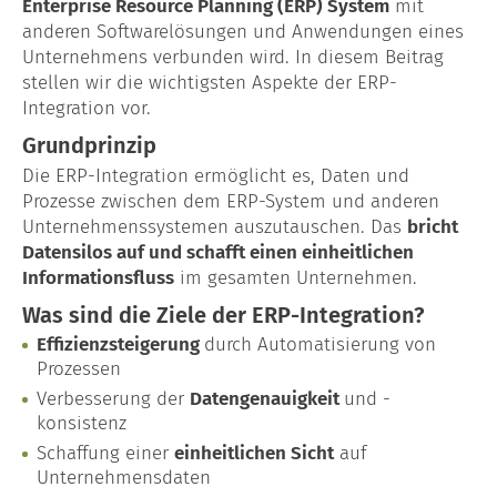
Enterprise Resource Planning (ERP) System
mit
anderen Softwarelösungen und Anwendungen eines
Lohn- & Gehaltsabrechnung
Unternehmens verbunden wird. In diesem Beitrag
stellen wir die wichtigsten Aspekte der ERP-
Baulohn
Integration vor.
Grundprinzip
Garten- & Landschaftsbau
Die ERP-Integration ermöglicht es, Daten und
Maler & Lackierer
Prozesse zwischen dem ERP-System und anderen
Unternehmenssystemen auszutauschen. Das
bricht
Datensilos auf und schafft einen einheitlichen
Dachdecker
Informationsfluss
im gesamten Unternehmen.
Unternehmensberatung
Was sind die Ziele der ERP-Integration?
Effizienzsteigerung
durch Automatisierung von
Gründungsberatung
Prozessen
Verbesserung der
Datengenauigkeit
und -
Kontakt
konsistenz
Schaffung einer
einheitlichen Sicht
auf
Glossar
Unternehmensdaten