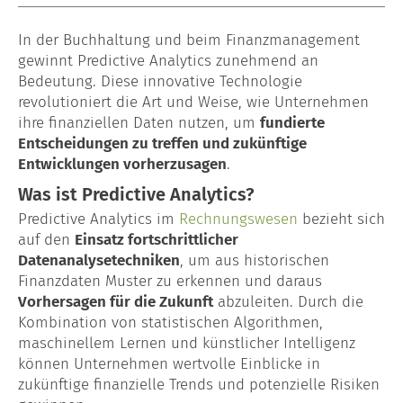
Lohn- & Gehaltsabrechnung
In der Buchhaltung und beim Finanzmanagement
gewinnt Predictive Analytics zunehmend an
Baulohn
Bedeutung. Diese innovative Technologie
revolutioniert die Art und Weise, wie Unternehmen
Garten- & Landschaftsbau
ihre finanziellen Daten nutzen, um
fundierte
Entscheidungen zu treffen und zukünftige
Maler & Lackierer
Entwicklungen vorherzusagen
.
Was ist Predictive Analytics?
Dachdecker
Predictive Analytics im
Rechnungswesen
bezieht sich
auf den
Einsatz fortschrittlicher
Unternehmensberatung
Datenanalysetechniken
, um aus historischen
Finanzdaten Muster zu erkennen und daraus
Gründungsberatung
Vorhersagen für die Zukunft
abzuleiten. Durch die
Kombination von statistischen Algorithmen,
Kontakt
maschinellem Lernen und künstlicher Intelligenz
können Unternehmen wertvolle Einblicke in
Glossar
zukünftige finanzielle Trends und potenzielle Risiken