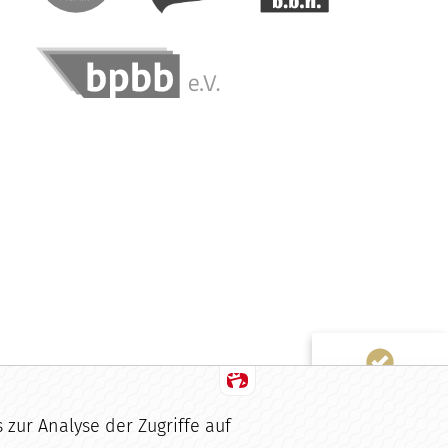
Kundenbewertungen und Erfahrungen zu
buchhaltung.de
100%
SEHR GUT
Empfehlungen auf
ProvenExpert.com
4,99 / 5,00
48
9
Bewertungen von 2
Bewertungen auf
anderen Quellen
ProvenExpert.com
Blick aufs ProvenExpert-Profil werfen
zur Analyse der Zugriffe auf
Von Kunden