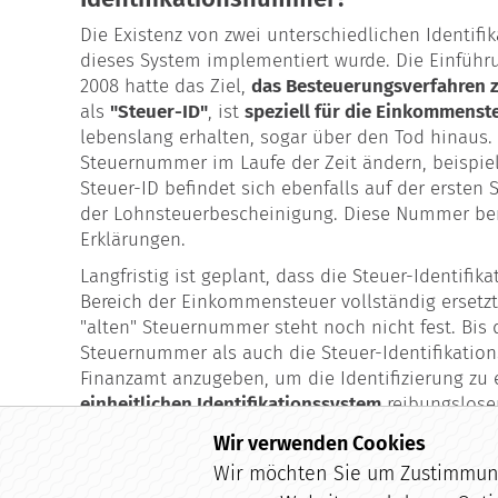
Die Existenz von zwei unterschiedlichen Identif
dieses System implementiert wurde. Die Einführ
2008 hatte das Ziel,
das Besteuerungsverfahren 
als
"Steuer-ID"
, ist
speziell für die Einkommenst
lebenslang erhalten, sogar über den Tod hinaus. 
Steuernummer im Laufe der Zeit ändern, beispiel
Steuer-ID befindet sich ebenfalls auf der ersten
der Lohnsteuerbescheinigung. Diese Nummer ben
Erklärungen.
Langfristig ist geplant, dass die Steuer-Identi
Bereich der Einkommensteuer vollständig ersetzt
"alten" Steuernummer steht noch nicht fest. Bis
Steuernummer als auch die Steuer-Identifikat
Finanzamt anzugeben, um die Identifizierung zu e
einheitlichen Identifikationssystem
reibungsloser
zwei Steuernummern pro Bürger.
Wir verwenden Cookies
Wir möchten Sie um Zustimmung 