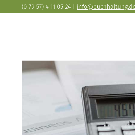
(0 79 57) 4 11 05 24
|
info@buchhaltung.d