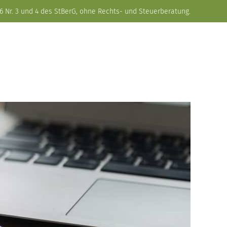
6 Nr. 3 und 4 des StBerG, ohne Rechts- und Steuerberatung.