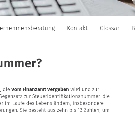
ernehmensberatung
Kontakt
Glossar
B
andschaftsbau
Maler & Lackierer
Dachdecker
nummer?
, die
vom Finanzamt vergeben
wird und zur
m Gegensatz zur Steueridentifikationsnummer, die
er im Laufe des Lebens ändern, insbesondere
ungen. Sie besteht aus zehn bis 13 Zahlen, um