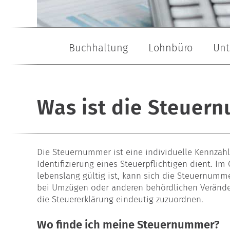
Buchhaltung
Lohnbüro
Unt
Buchhaltungsservice
Lohn- & Gehaltsabrechnung
Gründungsberatung
Buchhaltungsbüro
Baulohn
Garten- & L
Was ist die Steuer
Die Steuernummer ist eine individuelle Kennzahl
Identifizierung eines Steuerpflichtigen dient. I
lebenslang gültig ist, kann sich die Steuernumm
bei Umzügen oder anderen behördlichen Veränder
die Steuererklärung eindeutig zuzuordnen.
Wo finde ich meine Steuernummer?