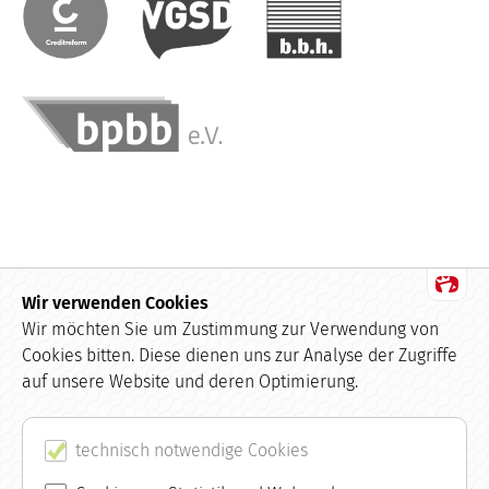
Wir verwenden Cookies
Datenschutz
Wir möchten Sie um Zustimmung zur Verwendung von
Cookies bitten. Diese dienen uns zur Analyse der Zugriffe
Impressum
auf unsere Website und deren Optimierung.
Kundenbewertungen und Erfahrungen zu
buchhaltung.de
AGB
SEHR GUT
technisch notwendige Cookies
100%
Empfehlungen auf
Kontakt