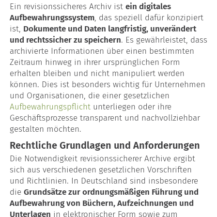
Ein revisionssicheres Archiv ist
ein digitales
Aufbewahrungssystem
, das speziell dafür konzipiert
Lohn- & Gehaltsabrechnung
ist,
Dokumente und Daten langfristig, unverändert
und rechtssicher zu speichern
. Es gewährleistet, dass
Baulohn
archivierte Informationen über einen bestimmten
Zeitraum hinweg in ihrer ursprünglichen Form
Garten- & Landschaftsbau
erhalten bleiben und nicht manipuliert werden
können. Dies ist besonders wichtig für Unternehmen
Maler & Lackierer
und Organisationen, die einer gesetzlichen
Aufbewahrungspflicht
unterliegen oder ihre
Dachdecker
Geschäftsprozesse transparent und nachvollziehbar
gestalten möchten.
Unternehmensberatung
Rechtliche Grundlagen und Anforderungen
Gründungsberatung
Die Notwendigkeit revisionssicherer Archive ergibt
sich aus verschiedenen gesetzlichen Vorschriften
Kontakt
und Richtlinien. In Deutschland sind insbesondere
die
Grundsätze zur ordnungsmäßigen Führung und
Glossar
Aufbewahrung von Büchern, Aufzeichnungen und
Unterlagen
in elektronischer Form sowie zum