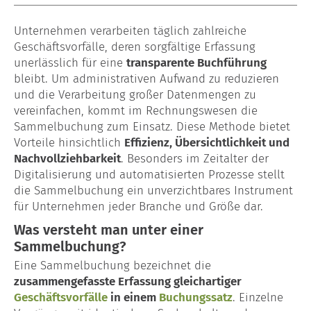
Lohn- & Gehaltsabrechnung
Unternehmen verarbeiten täglich zahlreiche
Geschäftsvorfälle, deren sorgfältige Erfassung
Baulohn
unerlässlich für eine
transparente Buchführung
bleibt. Um administrativen Aufwand zu reduzieren
Garten- & Landschaftsbau
und die Verarbeitung großer Datenmengen zu
vereinfachen, kommt im Rechnungswesen die
Maler & Lackierer
Sammelbuchung zum Einsatz. Diese Methode bietet
Vorteile hinsichtlich
Effizienz, Übersichtlichkeit und
Dachdecker
Nachvollziehbarkeit
. Besonders im Zeitalter der
Digitalisierung und automatisierten Prozesse stellt
die Sammelbuchung ein unverzichtbares Instrument
Unternehmensberatung
für Unternehmen jeder Branche und Größe dar.
Gründungsberatung
Was versteht man unter einer
Sammelbuchung?
Kontakt
Eine Sammelbuchung bezeichnet die
zusammengefasste Erfassung gleichartiger
Glossar
Geschäftsvorfälle
in einem
Buchungssatz
. Einzelne