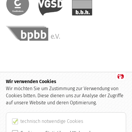
Wir verwenden Cookies
Datenschutz
Wir möchten Sie um Zustimmung zur Verwendung von
Cookies bitten. Diese dienen uns zur Analyse der Zugriffe
Impressum
auf unsere Website und deren Optimierung.
Kundenbewertungen und Erfahrungen zu
buchhaltung.de
AGB
SEHR GUT
technisch notwendige Cookies
100%
Empfehlungen auf
Kontakt