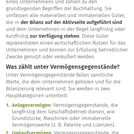
eines Unternehmens und zählen zu den
grundlegenden Begriffen der Buchhaltung. Sie
Lohn- & Gehaltsabrechnung
umfassen alle materiellen und immateriellen Güter,
die in
der Bilanz auf der Aktivseite aufgeführt sind
Baulohn
und dem Unternehmen in der Regel langfristig oder
kurzfristig
zur Verfügung stehen
. Diese Güter
Garten- & Landschaftsbau
repräsentieren einen wirtschaftlichen Nutzen für das
Unternehmen und können zur Erfüllung betrieblicher
Maler & Lackierer
Zwecke genutzt oder veräußert werden.
Was zählt unter Vermögensgegenstände?
Dachdecker
Unter Vermögensgegenstände fallen sämtliche
Werte, die dem Unternehmen gehören und für die
Unternehmensberatung
Bilanzierung relevant sind. Sie werden in zwei
Gründungsberatung
Hauptkategorien unterteilt:
Anlagevermögen
: Vermögensgegenstände, die
Kontakt
langfristig dem Geschäftsbetrieb dienen, wie
Grundstücke, Maschinen oder immaterielle
Glossar
Vermögenswerte (z. B. Patente und Lizenzen).
Umlaufvermögen
: Vermögensgegenstände, die