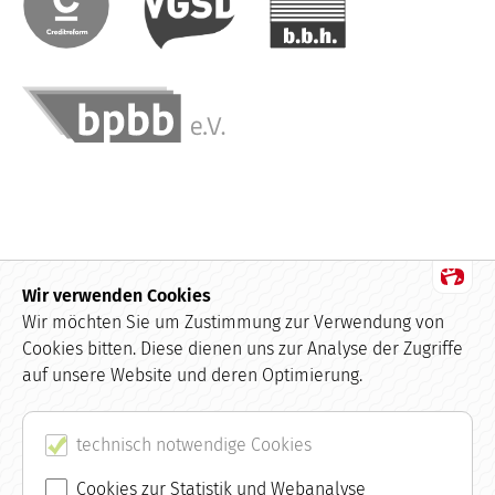
Wir verwenden Cookies
Datenschutz
Wir möchten Sie um Zustimmung zur Verwendung von
Cookies bitten. Diese dienen uns zur Analyse der Zugriffe
Impressum
auf unsere Website und deren Optimierung.
Kundenbewertungen und Erfahrungen zu
buchhaltung.de
AGB
SEHR GUT
technisch notwendige Cookies
100%
Empfehlungen auf
Kontakt
Cookies zur Statistik und Webanalyse
ProvenExpert.com