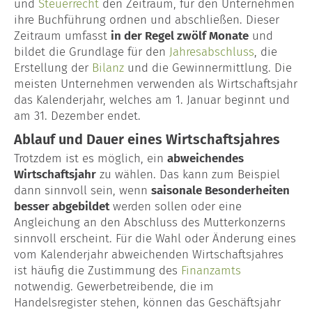
und
Steuerrecht
den Zeitraum, für den Unternehmen
ihre Buchführung ordnen und abschließen. Dieser
Lohn- & Gehaltsabrechnung
Zeitraum umfasst
in der Regel zwölf Monate
und
bildet die Grundlage für den
Jahresabschluss
, die
Baulohn
Erstellung der
Bilanz
und die Gewinnermittlung. Die
meisten Unternehmen verwenden als Wirtschaftsjahr
Garten- & Landschaftsbau
das Kalenderjahr, welches am 1. Januar beginnt und
am 31. Dezember endet.
Maler & Lackierer
Ablauf und Dauer eines Wirtschaftsjahres
Trotzdem ist es möglich, ein
Dachdecker
abweichendes
Wirtschaftsjahr
zu wählen. Das kann zum Beispiel
dann sinnvoll sein, wenn
saisonale Besonderheiten
Unternehmensberatung
besser abgebildet
werden sollen oder eine
Gründungsberatung
Angleichung an den Abschluss des Mutterkonzerns
sinnvoll erscheint. Für die Wahl oder Änderung eines
vom Kalenderjahr abweichenden Wirtschaftsjahres
Kontakt
ist häufig die Zustimmung des
Finanzamts
notwendig. Gewerbetreibende, die im
Glossar
Handelsregister stehen, können das Geschäftsjahr