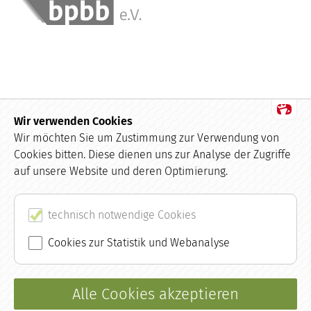
Wir verwenden Cookies
Datenschutz
Wir möchten Sie um Zustimmung zur Verwendung von
Cookies bitten. Diese dienen uns zur Analyse der Zugriffe
Impressum
auf unsere Website und deren Optimierung.
Kundenbewertungen und Erfahrungen zu
buchhaltung.de
AGB
SEHR GUT
technisch notwendige Cookies
100%
Empfehlungen auf
Kontakt
Cookies zur Statistik und Webanalyse
ProvenExpert.com
4,99 / 5,00
Glossar
9
48
Alle Cookies akzeptieren
Bewertungen auf
Bewertungen von 2
ProvenExpert.com
anderen Quellen