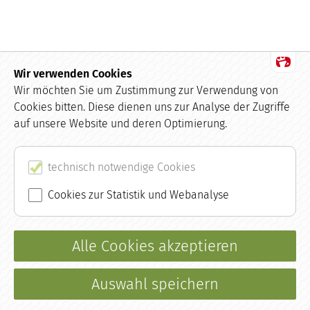
Wir verwenden Cookies
Datenschutz
Wir möchten Sie um Zustimmung zur Verwendung von
Cookies bitten. Diese dienen uns zur Analyse der Zugriffe
Impressum
auf unsere Website und deren Optimierung.
Kundenbewertungen und Erfahrungen zu
buchhaltung.de
AGB
SEHR GUT
technisch notwendige Cookies
100%
Empfehlungen auf
Kontakt
Cookies zur Statistik und Webanalyse
ProvenExpert.com
4,99 / 5,00
Glossar
9
48
Alle Cookies akzeptieren
Bewertungen auf
Bewertungen von 2
ProvenExpert.com
anderen Quellen
(0 79 57) 4 11 05 24
|
info@buchhaltung.de
Von Kunden
bewertet
Auswahl speichern
Erbracht werden ausschließlich Leistungen gem.
Blick aufs ProvenExpert-Profil werfen
57 Bewertungen
§ 6 Nr. 3 und 4 des StBerG, ohne Rechts- und Steuerberatung.
Authentizität
26.6.2026