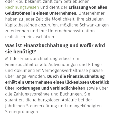
oder Fibu bekannt, zählt zum betrieblichen
Rechnungswesen
und dient der
Erfassung von allen
Lohn- & Gehaltsabrechnung
Geldströmen in einem Unternehmen.
Unternehmer
haben zu jeder Zeit die Möglichkeit, Ihre aktuellen
Baulohn
Kapitalbestände abzurufen, mögliche Schwankungen
zu erkennen und Ihre Unternehmenssituation
Garten- & Landschaftsbau
realistisch einzuschätzen.
Was ist Finanzbuchhaltung und wofür wird
Maler & Lackierer
sie benötigt?
Dachdecker
Mit der Finanzbuchhaltung erfasst ein
Finanzbuchhalter alle Aufwendungen und Erträge
und dokumentiert Vermögensverhältnisse präzise
Unternehmensberatung
über lange Perioden.
Durch die Finanzbuchhaltung
Gründungsberatung
erhält ein Unternehmen einen lückenlosen Überblick
über Forderungen und Verbindlichkeite
n sowie über
alle Zahlungsvorgänge und Buchungen. Sie
Kontakt
garantiert die reibungslosen Abläufe bei der
Glossar
jährlichen Steuererklärung und unangekündigten
Steuerprüfungen.