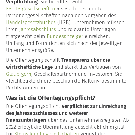
Verpflichtung
. Sie betrifft sowohl
Kapitalgesellschaften
als auch bestimmte
Lohn- & Gehaltsabrechnung
Personengesellschaften nach den Vorgaben des
Handelsgesetzbuches
(HGB). Unternehmen müssen
Baulohn
ihren
Jahresabschluss
und relevante Unterlagen
fristgerecht beim
Bundesanzeiger
einreichen.
Garten- & Landschaftsbau
Umfang und Form richten sich nach der jeweiligen
Unternehmensgröße.
Maler & Lackierer
Die Offenlegung schafft
Transparenz über die
wirtschaftliche Lage
und stärkt das Vertrauen von
Dachdecker
Gläubigern
, Geschäftspartnern und Investoren. Sie
gleicht zugleich die beschränkte Haftung bestimmter
Unternehmensberatung
Rechtsformen aus.
Gründungsberatung
Was ist die Offenlegungspflicht?
Die Offenlegungspflicht
verpflichtet zur Einreichung
Kontakt
des Jahresabschlusses und weiterer
Finanzunterlagen
über das Unternehmensregister. Ab
Glossar
2022 erfolgt die Übermittlung ausschließlich digital.
Für
Kleinstkapitalgesellschaften
genügt die