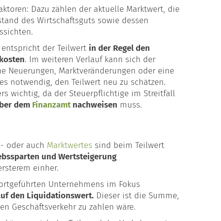
aktoren: Dazu zählen der aktuelle Marktwert, die
stand des Wirtschaftsguts sowie dessen
ssichten.
entspricht der Teilwert
in der Regel den
skosten
. Im weiteren Verlauf kann sich der
che Neuerungen, Marktveränderungen oder eine
es notwendig, den Teilwert neu zu schätzen.
 wichtig, da der Steuerpflichtige im Streitfall
nüber dem
Finanzamt
nachweisen
muss.
s- oder auch
Marktwertes
sind beim Teilwert
ebssparten und Wertsteigerung
ersterem einher.
fortgeführten Unternehmens im Fokus
auf den Liquidationswert.
Dieser ist die Summe,
hen Geschäftsverkehr zu zahlen wäre.