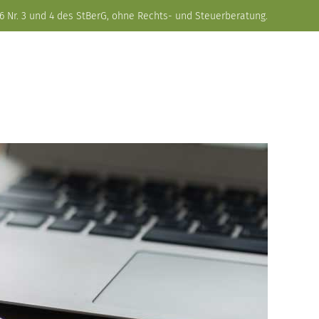
6 Nr. 3 und 4 des StBerG, ohne Rechts- und Steuerberatung.