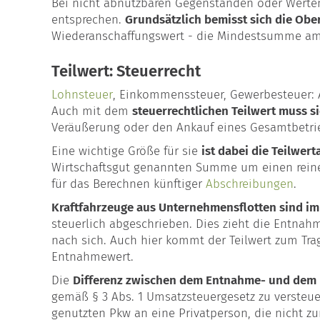
Bei nicht abnutzbaren Gegenständen oder Werten
entsprechen.
Grundsätzlich bemisst sich die Obe
Wiederanschaffungswert - die Mindestsumme am E
Teilwert: Steuerrecht
Lohnsteuer
, Einkommenssteuer, Gewerbesteuer: Al
Auch mit dem
steuerrechtlichen Teilwert muss s
Veräußerung oder den Ankauf eines Gesamtbetri
Eine wichtige Größe für sie
ist dabei die Teilwer
Wirtschaftsgut genannten Summe um einen reine
für das Berechnen künftiger
Abschreibungen
.
Kraftfahrzeuge aus Unternehmensflotten sind im
steuerlich abgeschrieben. Dies zieht die Entna
nach sich. Auch hier kommt der Teilwert zum Tra
Entnahmewert.
Die
Differenz zwischen dem Entnahme- und dem
gemäß § 3 Abs. 1 Umsatzsteuergesetz zu versteuer
genutzten Pkw an eine Privatperson, die nicht 