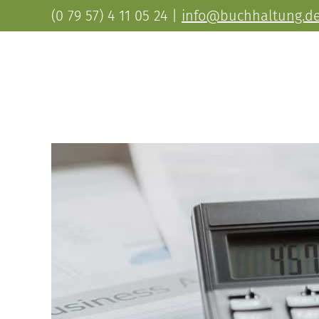
(0 79 57) 4 11 05 24
|
info@buchhaltung.d