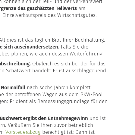
 können sich der Teil- und der Verkehrswert
rgrenze des geschätzten Teilwerts
am
inzelverkaufspreis des Wirtschaftsgutes.
l dies ist das täglich Brot Ihrer Buchhaltung.
ie sich auseinandersetzen.
Falls Sie die
ebes planen, wie auch dessen Weiterführung.
tabschreibung.
Obgleich es sich bei der für das
n Schätzwert handelt: Er ist ausschlaggebend
 Normalfall
nach sechs Jahren komplett
hme der betroffenen Wagen aus dem PKW-Pool
gen: Er dient als Bemessungsgrundlage für den
 Buchwert ergibt den Entnahmegewinn
und ist
n. Veräußern Sie Ihren zuvor betrieblich
zum
Vorsteuerabzug
berechtigt ist: Dann ist