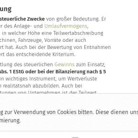
tung
 steuerliche Zwecke
von großer Bedeutung. Er
er des Anlage- und
Umlaufvermögens
,
 in welcher Höhe eine Teilwertabschreibung
chinen, Fahrzeuge, Vorräte oder auch
ert hat. Auch bei der Bewertung von Entnahmen
ert das entscheidende Kriterium.
ttlung des steuerlichen
Gewinns
zum Einsatz,
s. 1 EStG oder bei der Bilanzierung nach § 5
 ein wichtiges Instrument, um Wertverluste
 realitätsnah abzubilden. Auch bei
tungen von Unternehmen ist der Teilwert
wertet werden müssen.
zur Verwendung von Cookies bitten. Diese dienen uns 
mierung.
m Glossar