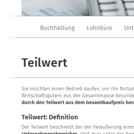
Buchhaltung
Lohnbüro
Unt
Buchhaltungsservice
Lohn- & Gehaltsabrechnung
Gründungsberatung
Buchhaltungsbüro
Baulohn
Garten- & L
Teilwert
Sie möchten einen Betrieb kaufen, um ihn fortzu
Wirtschaftsgütern aus der Gesamtmasse besonder
durch den Teilwert aus dem Gesamtkaufpreis he
Teilwert: Definition
Der Teilwert beschreibt bei der Veräußerung ei
Unternehmensbereiches.
Und zwar unter der Ann