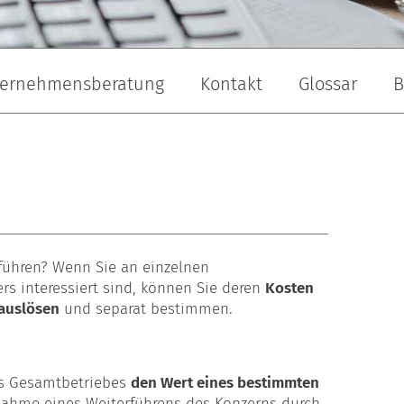
ernehmensberatung
Kontakt
Glossar
B
andschaftsbau
Maler & Lackierer
Dachdecker
führen? Wenn Sie an einzelnen
s interessiert sind, können Sie deren
Kosten
rauslösen
und separat bestimmen.
nes Gesamtbetriebes
den Wert eines bestimmten
ahme eines Weiterführens des Konzerns durch