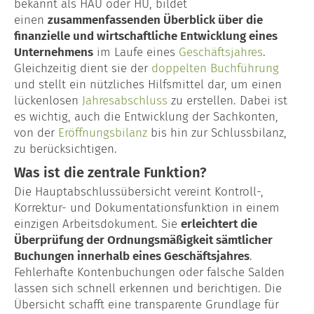
bekannt als HAÜ oder HÜ, bildet
einen
zusammenfassenden Überblick über die
Lohn- & Gehaltsabrechnung
finanzielle und wirtschaftliche Entwicklung eines
Unternehmens
im Laufe eines
Geschäftsjahres
.
Baulohn
Gleichzeitig dient sie der
doppelten Buchführung
und stellt ein nützliches Hilfsmittel dar, um einen
Garten- & Landschaftsbau
lückenlosen
Jahresabschluss
zu erstellen. Dabei ist
es wichtig, auch die Entwicklung der Sachkonten,
Maler & Lackierer
von der
Eröffnungsbilanz
bis hin zur Schlussbilanz,
zu berücksichtigen.
Dachdecker
Was ist die zentrale Funktion?
Die Hauptabschlussübersicht vereint Kontroll-,
Unternehmensberatung
Korrektur- und Dokumentationsfunktion in einem
Gründungsberatung
einzigen Arbeitsdokument. Sie
erleichtert die
Überprüfung der Ordnungsmäßigkeit sämtlicher
Buchungen innerhalb eines Geschäftsjahres
.
Kontakt
Fehlerhafte Kontenbuchungen oder falsche Salden
lassen sich schnell erkennen und berichtigen. Die
Glossar
Übersicht schafft eine transparente Grundlage für