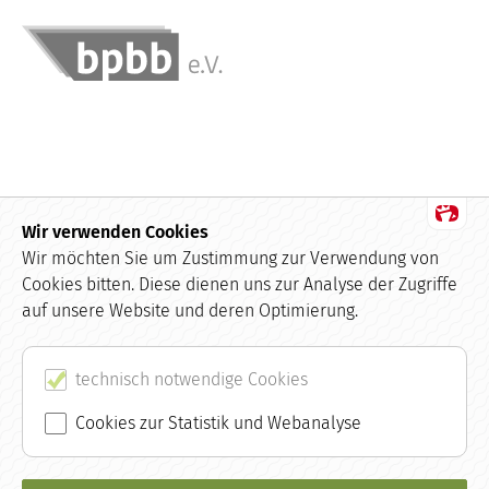
Wir verwenden Cookies
Datenschutz
Wir möchten Sie um Zustimmung zur Verwendung von
Cookies bitten. Diese dienen uns zur Analyse der Zugriffe
Impressum
auf unsere Website und deren Optimierung.
Kundenbewertungen und Erfahrungen zu
buchhaltung.de
AGB
SEHR GUT
technisch notwendige Cookies
100%
Empfehlungen auf
Kontakt
Cookies zur Statistik und Webanalyse
ProvenExpert.com
4,99 / 5,00
Glossar
9
48